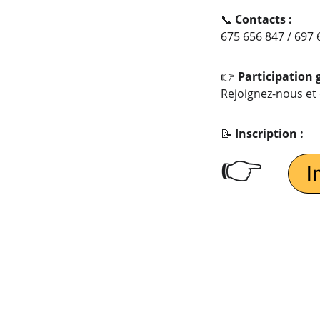
📞 
Contacts :
675 656 847 / 697 
👉 
Participation g
Rejoignez-nous et 
📝 
Inscription :
👉 
I
NOS PA