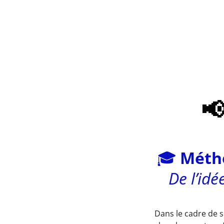
📢
🎓 
Métho
De l’idé
Dans le cadre de se