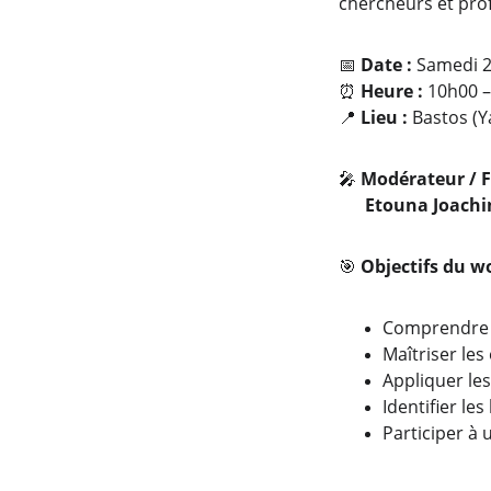
chercheurs et pro
📅 
Date :
 Samedi 2
⏰ 
Heure :
 10h00 
📍 
Lieu :
 Bastos (
🎤 
Modérateur / Fa
Etouna Joach
🎯 
Objectifs du w
Comprendre l
Maîtriser le
Appliquer le
Identifier le
Participer à 