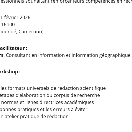
fessionnels souhaitant renforcer leurs compétences en rech
1 février 2026
– 16h00
Yaoundé, Cameroun)
cilitateur :
im
, Consultant en information et information géographique
orkshop :
es formats universels de rédaction scientifique
s étapes d’élaboration du corpus de recherche
s normes et lignes directrices académiques
s bonnes pratiques et les erreurs à éviter
un atelier pratique de rédaction